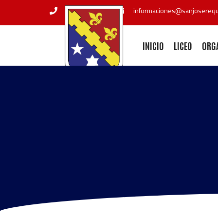
+56 72 2551211
informaciones@sanjoserequi
INICIO
LICEO
ORG