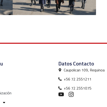
u
Datos Contacto
Caupolican 109, Requinoa
+56 72 2551211
+56 72 2551075
ización