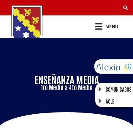
MENU
ENSEÑANZA MEDIA
1ro Medio a 4to Medio
COMUNICADOS
ACLE