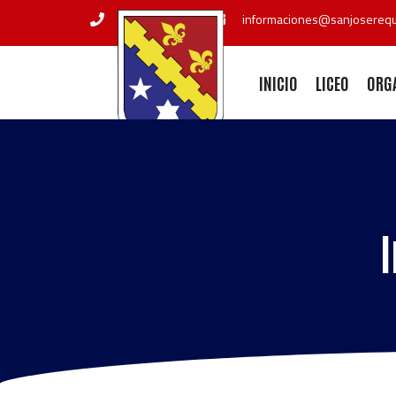
+56 72 2551211
informaciones@sanjoserequi
INICIO
LICEO
ORG