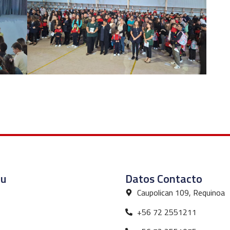
u
Datos Contacto
Caupolican 109, Requinoa
+56 72 2551211