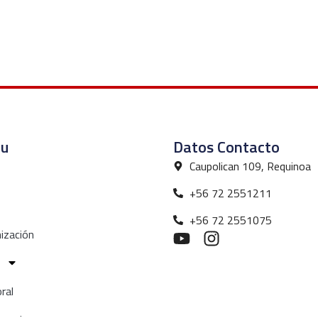
u
Datos Contacto
Caupolican 109, Requinoa
+56 72 2551211
+56 72 2551075
ización
ral