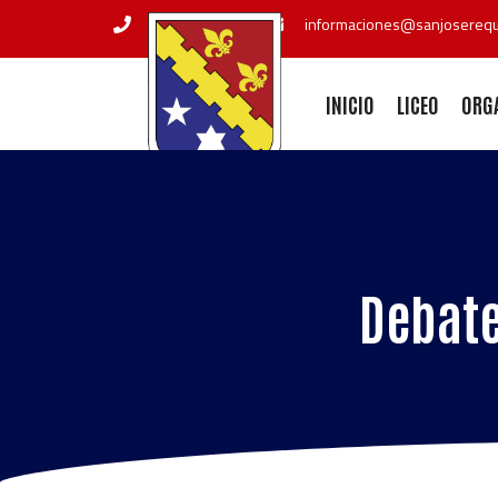
+56 72 2551211
informaciones@sanjoserequi
INICIO
LICEO
ORG
Debate