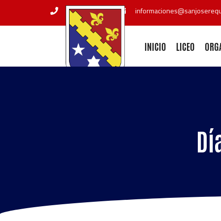
+56 72 2551211
informaciones@sanjoserequi
INICIO
LICEO
ORG
Dí