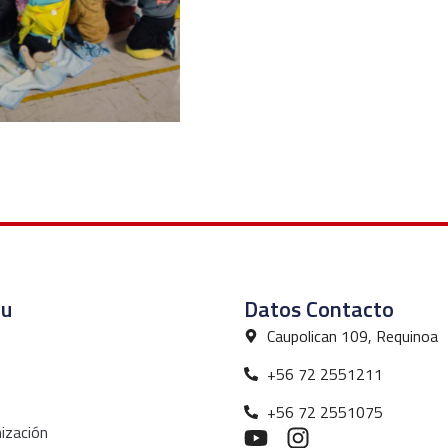
u
Datos Contacto
Caupolican 109, Requinoa
+56 72 2551211
+56 72 2551075
ización